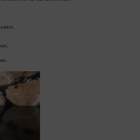
 bodem.
ven.
aan.