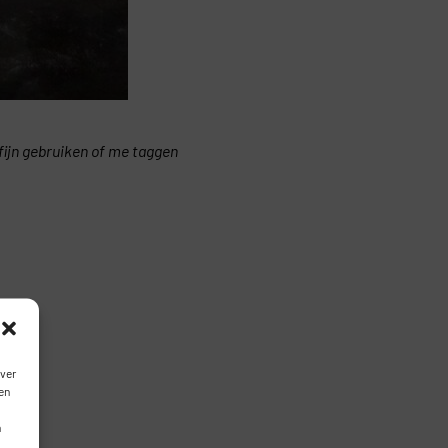
kfijn gebruiken of me taggen
over
en
n