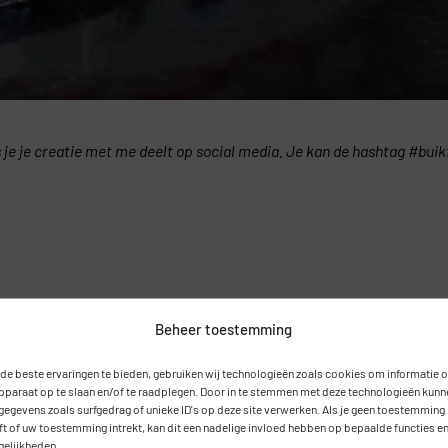
ls je je creatie met me deelt op social media. Je kan de hashtag #bui
Beheer toestemming
de beste ervaringen te bieden, gebruiken wij technologieën zoals cookies om informatie 
apparaat op te slaan en/of te raadplegen. Door in te stemmen met deze technologieën kunn
 gegevens zoals surfgedrag of unieke ID's op deze site verwerken. Als je geen toestemming
ft of uw toestemming intrekt, kan dit een nadelige invloed hebben op bepaalde functies e
elijkheden.