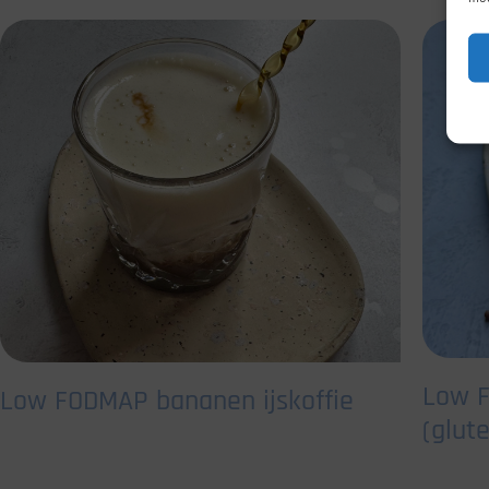
Low F
Low FODMAP bananen ijskoffie
(glute