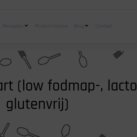
Recepten
Product review
Blog
Contact
art (low fodmap-, lacto
glutenvrij)