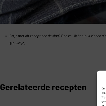
Ga je met dit recept aan de slag? Dan zou ik het leuk vinden a
@buikfijn.
Gerelateerde recepten
Om 
je 
wij
gee
mog