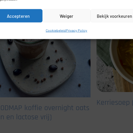
Accepteren
Weiger
Bekijk voorkeuren
Cookiebeleid
Privacy Policy
Kerriesoep
ODMAP koffie overnight oats
n en lactose vrij)