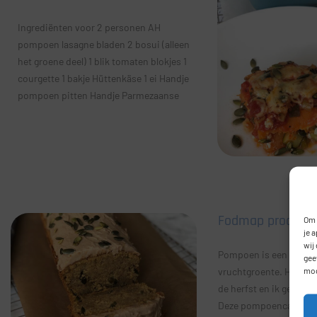
Ingrediënten voor 2 personen AH
pompoen lasagne bladen 2 bosui (alleen
het groene deel) 1 blik tomaten blokjes 1
courgette 1 bakje Hüttenkäse 1 ei Handje
pompoen pitten Handje Parmezaanse
Fodmap proof P
Om 
je 
wij
Pompoen is een hele l
gee
mog
vruchtgroente. Hij hoor
de herfst en ik gebruik
Deze pompoencake is 