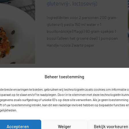
glutenvrij-, lactosevrij)
Ingrediënten voor 2 personen 200 gram
glutenvrij pasta 150 ml water + 1
bouillonblokje (Maggi) 80 gram spekjes 1
bosui (alleen het groene deel) 1 pompoen
Handje rucola Zwarte peper
Beheer toestemming
ompoen cake
de beste ervaringen te bieden, gebruiken wij technologieën zoals cookies om informatie 
apparaat op te slaan en/of te raadplegen. Door in te stemmen met deze technologieën kunn
 gegevens zoals surfgedrag of unieke ID's op deze site verwerken. Als je geen toestemming
ekkere en gezonde
ft of uw toestemming intrekt, kan dit een nadelige invloed hebben op bepaalde functies e
elijkheden.
t voor mij echt bij
 hem dan ook veel.
dan ook een
Accepteren
Weiger
Bekijk voorkeuren