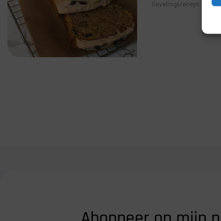
lievelingsrecept
Abonneer op mijn n