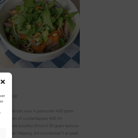
Hachee
over
en
Ingrediënten voor 4 personen 400 gram
n
riblappen of runderlappen 400 ml
rundvlees bouillon (Knorr) 30 gram lactose
vrij boter (Wajang, AH roomboter) 1 el spelt