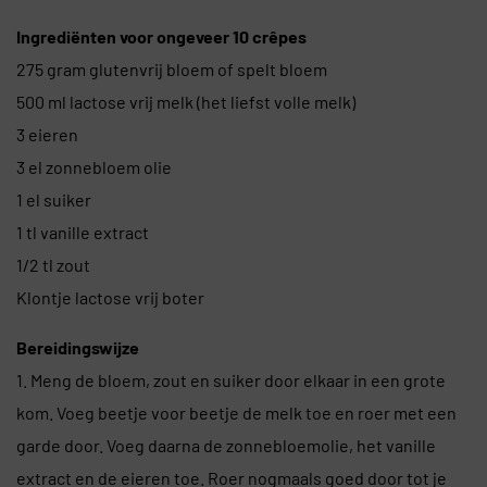
Ingrediënten voor ongeveer 10 crêpes
275 gram glutenvrij bloem of spelt bloem
500 ml lactose vrij melk (het liefst volle melk)
3 eieren
3 el zonnebloem olie
1 el suiker
1 tl vanille extract
1/2 tl zout
Klontje lactose vrij boter
Bereidingswijze
1. Meng de bloem, zout en suiker door elkaar in een grote
kom. Voeg beetje voor beetje de melk toe en roer met een
garde door. Voeg daarna de zonnebloemolie, het vanille
extract en de eieren toe. Roer nogmaals goed door tot je