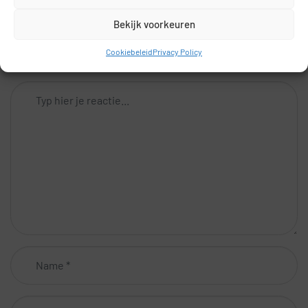
Bekijk voorkeuren
Je e-mailadres wordt niet gepubliceerd.
Vereiste velden
Cookiebeleid
Privacy Policy
zijn gemarkeerd met
*
Comment
*
Name
*
Email