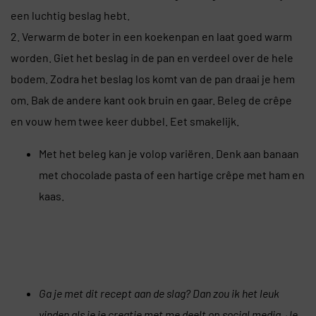
een luchtig beslag hebt.
2. Verwarm de boter in een koekenpan en laat goed warm
worden. Giet het beslag in de pan en verdeel over de hele
bodem. Zodra het beslag los komt van de pan draai je hem
om. Bak de andere kant ook bruin en gaar. Beleg de crêpe
en vouw hem twee keer dubbel. Eet smakelijk.
Met het beleg kan je volop variëren. Denk aan banaan
met chocolade pasta of een hartige crêpe met ham en
kaas.
Ga je met dit recept aan de slag? Dan zou ik het leuk
vinden als je je creatie met me deelt op social media. Je