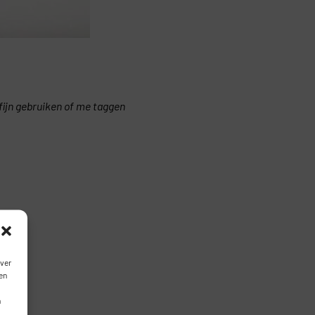
kfijn gebruiken of me taggen
over
en
n