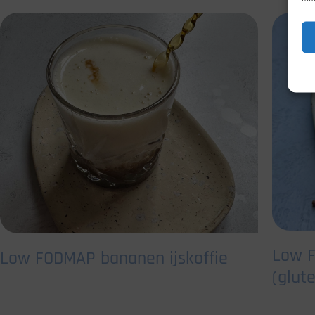
Low F
Low FODMAP bananen ijskoffie
(glute