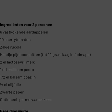
Ingrediënten voor 2 personen
6 vastkokende aardappelen
10 cherrytomaten
Zakje rucola
Handje pijnboompitten (tot 14 gram laag in fodmaps)
2 el lactosevrij melk
1 el basilicum pesto
1/2 el balsamicoazijn
½ el olijfolie
Zwarte peper
Optioneel: parmezaanse kaas
Bereidingswijze