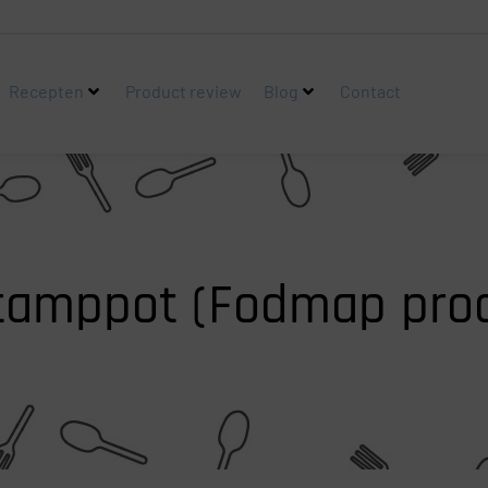
Recepten
Product review
Blog
Contact
stamppot (Fodmap proo