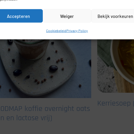
Accepteren
Weiger
Bekijk voorkeuren
Cookiebeleid
Privacy Policy
Kerriesoep
ODMAP koffie overnight oats
n en lactose vrij)