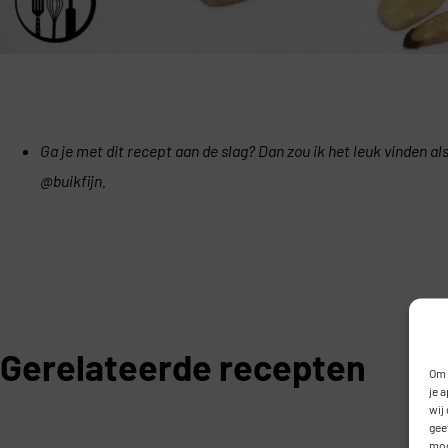
Ga je met dit recept aan de slag? Dan zou ik het leuk vinden a
@buikfijn.
Gerelateerde recepten
Om 
je 
wij
gee
mog