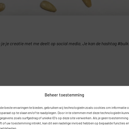
ls je je creatie met me deelt op social media. Je kan de hashtag #bui
Beheer toestemming
de beste ervaringen te bieden, gebruiken wij technologieën zoals cookies om informatie 
apparaat op te slaan en/of te raadplegen. Door in te stemmen met deze technologieën kunn
 gegevens zoals surfgedrag of unieke ID's op deze site verwerken. Als je geen toestemming
ft of uw toestemming intrekt, kan dit een nadelige invloed hebben op bepaalde functies e
elijkheden.