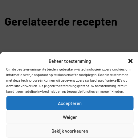
Gerelateerde recepten
Beheer toestemming
Om de beste ervaringen te bieden, gebruiken wij technologieën zoals cookies om
informatie over je apparaat op te slaan en/of te raadplegen. Door in te stemmen
met deze technologieën kunnen wij gegevens zoals surfgedrag of unieke ID's op
deze site verwerken. Als je geen toestemming geeft of uw toestemming intrekt,
Kerriesoep
kan dit een nadelige invloed hebben op bepaalde functies en mogelijkheden.
Low
Low
(Fodmap
FODMAP
Accepteren
FODMAP
proof)
koffie
bananen
Weiger
overnight
ijskoffie
Bekijk voorkeuren
oats