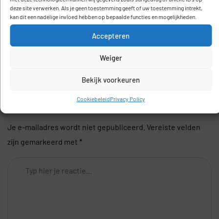
deze site verwerken. Als je geen toestemming geeft of uw toestemming intrekt,
kan dit een nadelige invloed hebben op bepaalde functies en mogelijkheden.
Accepteren
Geen comments gevonden
Weiger
Bekijk voorkeuren
Plaats een reactie
Cookiebeleid
Privacy Policy
Je e-mailadres wordt niet gepubliceerd.
Vereiste velden
zijn gemarkeerd met
*
Comment
*