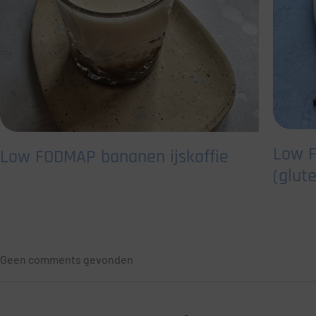
Low F
Low FODMAP bananen ijskoffie
(glute
Geen comments gevonden