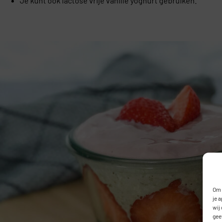
Je kunt ook lactose vrije vanille yoghurt gebruiken.
Om 
je 
wij
gee