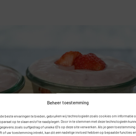
Beheer toestemming
de beste ervaringen te bieden, gebruiken wij technologieën zoals cookies om informatie 
apparaat op te slaan en/of te raadplegen. Door in te stemmen met deze technologieën kunn
 gegevens zoals surfgedrag of unieke ID's op deze site verwerken. Als je geen toestemming
ft of uw toestemming intrekt, kan dit een nadelige invloed hebben op bepaalde functies e