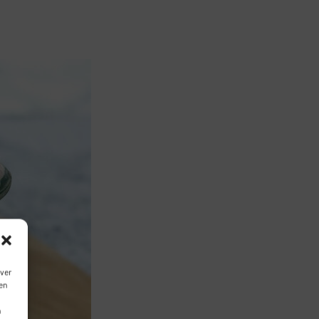
over
en
n