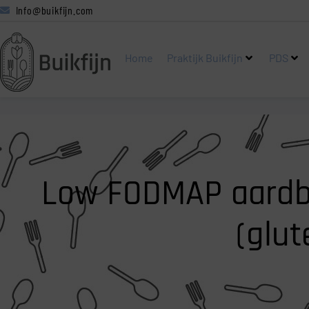
Info@buikfijn.com
Home
Praktijk Buikfijn
PDS
Low FODMAP aardbe
(glut