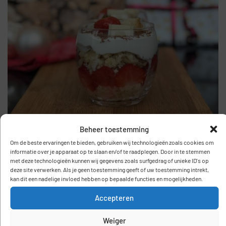
Beheer toestemming
Om de beste ervaringen te bieden, gebruiken wij technologieën zoals cookies om
informatie over je apparaat op te slaan en/of te raadplegen. Door in te stemmen
met deze technologieën kunnen wij gegevens zoals surfgedrag of unieke ID's op
deze site verwerken. Als je geen toestemming geeft of uw toestemming intrekt,
Ga je met dit recept aan de slag? Dan zou ik het leuk
kan dit een nadelige invloed hebben op bepaalde functies en mogelijkheden.
vinden als je je creatie met me deelt op social media. Je
Accepteren
kan de hashtag #buikfijn gebruiken of me taggen
@buikfijn.
Weiger