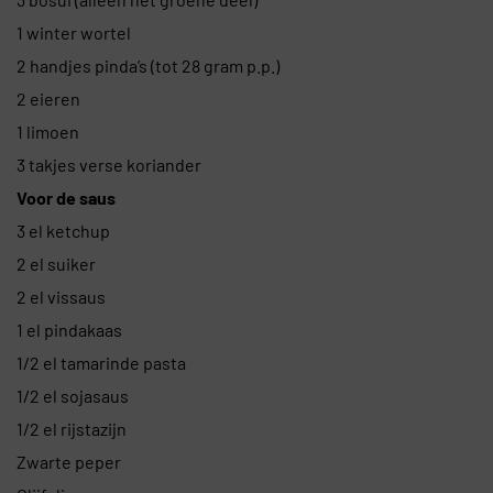
1 winter wortel
2 handjes pinda’s (tot 28 gram p.p.)
2 eieren
1 limoen
3 takjes verse koriander
Voor de saus
3 el ketchup
2 el suiker
2 el vissaus
1 el pindakaas
1/2 el tamarinde pasta
1/2 el sojasaus
1/2 el rijstazijn
Zwarte peper