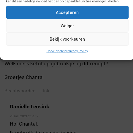
kan dit een nadelige invloed hebben op bepaalde functies en mogelijkheden.
Accepteren
4 Comments
Weiger
Chantal
Bekijk voorkeuren
24 mei 2021 at 22:45
Cookiebeleid
Privacy Policy
Hai Danielle,
Welk merk ketchup gebruik je bij dit recept?
Groetjes Chantal
Beantwoorden
Link
Daniëlle Leusink
26 mei 2021 at 13:17
Hoi Chantal,
Ik gebruik die van de Zaanse.