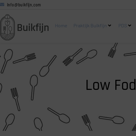
Info@buikfijn.com
Home
Praktijk Buikfijn
PDS
Low Fod