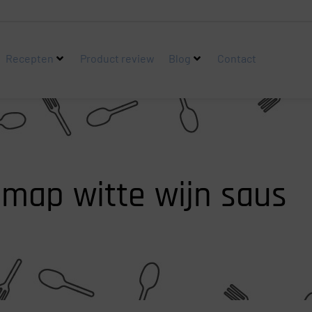
Recepten
Product review
Blog
Contact
map witte wijn saus