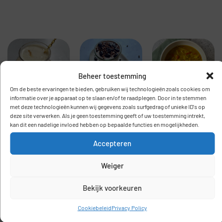
Beheer toestemming
Om de beste ervaringen te bieden, gebruiken wij technologieën zoals cookies om
informatie over je apparaat op te slaan en/of te raadplegen. Door in te stemmen
Kerriesoep
Low
Low
met deze technologieën kunnen wij gegevens zoals surfgedrag of unieke ID's op
deze site verwerken. Als je geen toestemming geeft of uw toestemming intrekt,
(Fodmap
FODMAP
FODMAP
kan dit een nadelige invloed hebben op bepaalde functies en mogelijkheden.
proof)
koffie
bananen
Accepteren
overnight
ijskoffie
Weiger
oats
(gluten en
Bekijk voorkeuren
lactose vrij)
Cookiebeleid
Privacy Policy