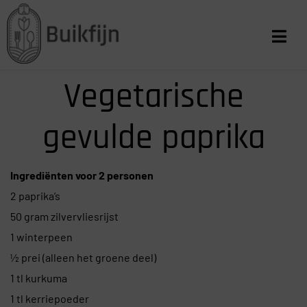
Vegetarische
gevulde paprika
Ingrediënten voor 2 personen
2 paprika’s
50 gram zilvervliesrijst
1 winterpeen
½ prei (alleen het groene deel)
1 tl kurkuma
1 tl kerriepoeder