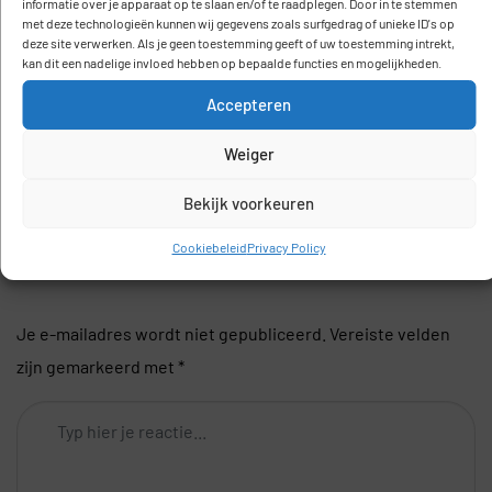
informatie over je apparaat op te slaan en/of te raadplegen. Door in te stemmen
lactose vrij)
met deze technologieën kunnen wij gegevens zoals surfgedrag of unieke ID's op
deze site verwerken. Als je geen toestemming geeft of uw toestemming intrekt,
kan dit een nadelige invloed hebben op bepaalde functies en mogelijkheden.
Accepteren
Geen comments gevonden
Weiger
Bekijk voorkeuren
Plaats een reactie
Cookiebeleid
Privacy Policy
Je e-mailadres wordt niet gepubliceerd.
Vereiste velden
zijn gemarkeerd met
*
Comment
*