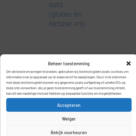
oats
(gluten en
lactose vrij)
Geen comments gevonden
Beheer toestemming
Om de beste ervaringen te bieden, gebruiken wij technologieën zoals cookies om
informatie over je apparaat op te slaan en/of te raadplegen. Door in te stemmen
met deze technologieën kunnen wij gegevens zoals surfgedrag of unieke ID's op
Plaats een reactie
deze site verwerken. Als je geen toestemming geeft of uw toestemming intrekt,
kan dit een nadelige invloed hebben op bepaalde functies en mogelijkheden.
Accepteren
Je e-mailadres wordt niet gepubliceerd.
Vereiste velden
zijn gemarkeerd met
*
Weiger
Comment
Bekijk voorkeuren