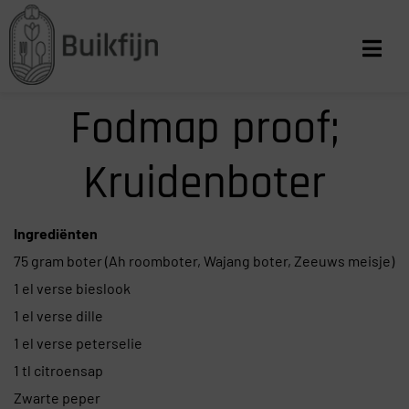
Fodmap proof;
Kruidenboter
Ingrediënten
75 gram boter (Ah roomboter, Wajang boter, Zeeuws meisje)
1 el verse bieslook
1 el verse dille
1 el verse peterselie
1 tl citroensap
Zwarte peper