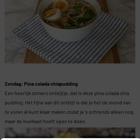
Zondag: Pina colada chiapudding
Een heerlijk zomers ontbijtje, dat is deze pina colada chia
pudding. Het fijne aan dit ontbijt is dat je het de avond van
te voren al kunt klaar maken zodat je ’s ochtends alleen nog
maar de koelkast hoeft open te doen.