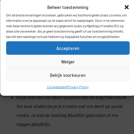
Beheer toestemming
Om de beste ervaringen te bieden, gebruiken wij technologieën zoals cookies om
informatie over je apparaat op te slaan en/of te raadplegen. Door in te stemmen
met deze technologieën kunnen wij gegevens zoals surfgedrag of unieke ID's op
deze site verwerken. Als je geen toestemming geeft of uw toestemming intrekt,
kan dit een nadelige invloed hebben op bepaalde functies en mogelijkheden.
Accepteren
Weiger
Bekijk voorkeuren
Cookiebeleid
Privacy Policy
Ga je met een van deze recepten aan de slag? Dan zou ik
het leuk vinden als je je creatie met me deelt op social
media. Je kan de hashtag #buikfijn gebruiken of me
taggen @buikfijn.