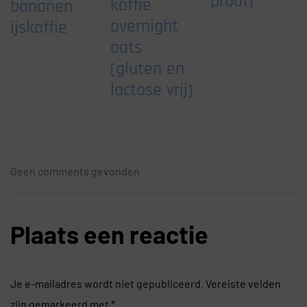
proof)
koffie
bananen
overnight
ijskoffie
oats
(gluten en
lactose vrij)
Geen comments gevonden
Plaats een reactie
Je e-mailadres wordt niet gepubliceerd.
Vereiste velden
zijn gemarkeerd met
*